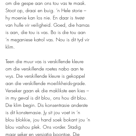
om die gespe aan ons tou vas te maak. 
Stoot op, draai en buig. ‘n Hele storie – 
hy moenie kan los nie. En daar is 
twee 
van hulle vir veiligheid. Goed, die harnas 
is aan, die tou is vas. Bo is die tou aan 
‘n meganiese katrol vas. Nou is dit tyd vir 
klim.
Teen die muur vas is verskillende kleure 
om die verskillende roetes nabo aan te 
wys. Die verskillende kleure is gekoppel 
aan die verskillende moeilikheids-grade. 
Verseker gaan ek die maklikste een kies – 
in my geval is dit blou, ons hou dit blou. 
Die klim begin. Dis konsentrasie anderste 
is dit konsternasie. Jy sit jou voet in ‘n 
blou blokkie, jou hand soek bokant jou ‘n 
blou vashou plek. Ons vorder. Stadig 
maar seker en versigtig boontoe. Die 