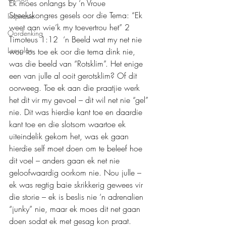
Ek moes onlangs by ‘n Vroue 
Streekskongres gesels oor die Tema: “Ek 
Inspirasie
weet aan wie’k my toevertrou het” 2 
Oordenking
Timoteus 1:12  ‘n Beeld wat my net nie 
Leesplan
wou los toe ek oor die tema dink nie, 
was die beeld van “Rotsklim”. Het enige 
een van julle al ooit gerotsklim? Of dit 
oorweeg. Toe ek aan die praatjie werk 
het dit vir my gevoel – dit wil net nie “gel” 
nie. Dit was hierdie kant toe en daardie 
kant toe en die slotsom waartoe ek 
uiteindelik gekom het, was ek gaan 
hierdie self moet doen om te beleef hoe 
dit voel – anders gaan ek net nie 
geloofwaardig oorkom nie. Nou julle – 
ek was regtig baie skrikkerig gewees vir 
die storie – ek is beslis nie ‘n adrenalien 
“junky” nie, maar ek moes dit net gaan 
doen sodat ek met gesag kon praat.