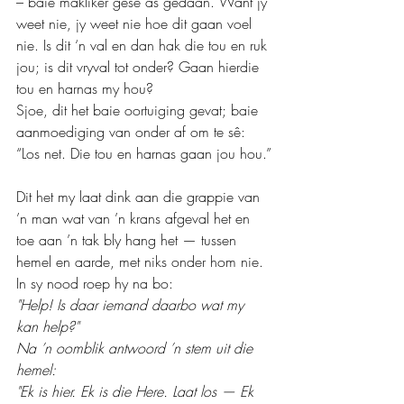
– baie makliker gesê as gedaan. Want jy 
weet nie, jy weet nie hoe dit gaan voel 
nie. Is dit ‘n val en dan hak die tou en ruk 
jou; is dit vryval tot onder? Gaan hierdie 
tou en harnas my hou?
Sjoe, dit het baie oortuiging gevat; baie 
aanmoediging van onder af om te sê: 
“Los net. Die tou en harnas gaan jou hou.”
Dit het my laat dink aan die grappie van 
’n man wat van ’n krans afgeval het en 
toe aan ’n tak bly hang het — tussen 
hemel en aarde, met niks onder hom nie. 
In sy nood roep hy na bo:
"Help! Is daar iemand daarbo wat my 
kan help?"
Na ’n oomblik antwoord ’n stem uit die 
hemel:
"Ek is hier. Ek is die Here. Laat los — Ek 