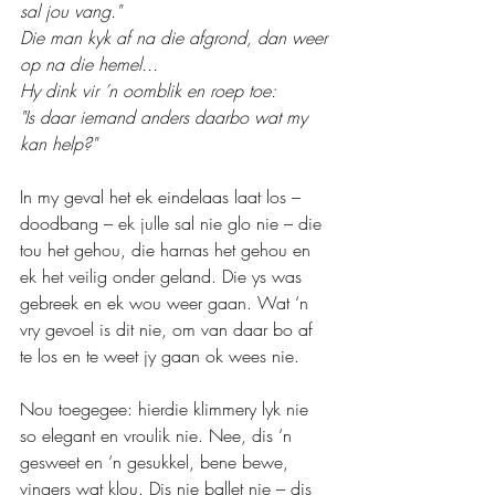
sal jou vang."
Die man kyk af na die afgrond, dan weer 
op na die hemel...
Hy dink vir ’n oomblik en roep toe:
"Is daar iemand anders daarbo wat my 
kan help?"
In my geval het ek eindelaas laat los – 
doodbang – ek julle sal nie glo nie – die 
tou het gehou, die harnas het gehou en 
ek het veilig onder geland. Die ys was 
gebreek en ek wou weer gaan. Wat ‘n 
vry gevoel is dit nie, om van daar bo af 
te los en te weet jy gaan ok wees nie.
Nou toegegee: hierdie klimmery lyk nie 
so elegant en vroulik nie. Nee, dis ‘n 
gesweet en ‘n gesukkel, bene bewe, 
vingers wat klou. Dis nie ballet nie – dis 