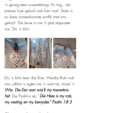
‘n geveg teen swaartekrag. En tog…dis 
presies hoe geloof ook kan voel. Daar is 
so baie ooreenkomste eintlik met ons 
geloof. Die lewe is nie ‘n plat staproete 
nie. Dis ‘n klim.
Dis ‘n klim teen die Rots. Hierdie Rots wat 
ons uitklim is egter nie ‘n 
wat 
nie, maar ‘n 
Wie.
Die Een aan wie’k my toevertrou 
het
. Die Psalmis sê: “
Die Here is my rots, 
my vesting en my bevryder.” Psalm 18:3