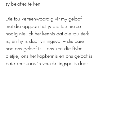
sy beloftes te ken.
Die tou verteenwoordig vir my geloof – 
met die opgaan het jy die tou nie so 
nodig nie. Ek het kennis dat die tou sterk 
is; en hy is daar vir ingeval – dis baie 
hoe ons geloof is – ons ken die Bybel 
bietjie, ons het kopkennis en ons geloof is 
baie keer soos ‘n versekeringspolis daar 
vir ingeval ek dit nodig het; maar voordat 
my tou/geloof nie getoets word nie, weet 
ek nie hoe sterk hy is nie. Eers wanneer 
ek bo kom; en die tou die enigste iets is 
wat my gaan laat afsak na ondertoe – 
dan besef ek eers hoe afhanklik hoe 
nodig ek die tou het. Ek plaas my geloof 
dan 100% in die tou.
(
Iemand het na die praatjie vertel hoe 