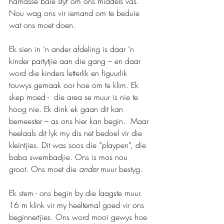
harnasse baie styf om ons middels vas. 
Nou wag ons vir iemand om te beduie 
wat ons moet doen.
Ek sien in ‘n ander afdeling is daar ‘n 
kinder partytjie aan die gang – en daar 
word die kinders letterlik en figuurlik 
touwys gemaak oor hoe om te klim. Ek 
skep moed -  die area se muur is nie te 
hoog nie. Ek dink ek gaan dit kan 
bemeester – as ons hier kan begin.  Maar 
heelaals dit lyk my dis net bedoel vir die 
kleintjies. Dit was soos die “playpen”, die 
baba swembadjie. Ons is mos nou 
groot. Ons moet die 
ander
 muur bestyg.
Ek stem - ons begin by die laagste muur. 
16 m klink vir my heeltemal goed vir ons 
beginnertjies. Ons word mooi gewys hoe 