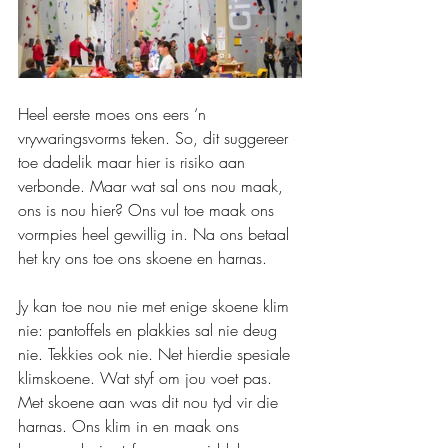
Heel eerste moes ons eers ‘n 
vrywaringsvorms teken. So, dit suggereer 
toe dadelik maar hier is risiko aan 
verbonde. Maar wat sal ons nou maak, 
ons is nou hier? Ons vul toe maak ons 
vormpies heel gewillig in. Na ons betaal 
het kry ons toe ons skoene en harnas.
Jy kan toe nou nie met enige skoene klim 
nie: pantoffels en plakkies sal nie deug 
nie. Tekkies ook nie. Net hierdie spesiale 
klimskoene. Wat styf om jou voet pas.
Met skoene aan was dit nou tyd vir die 
harnas. Ons klim in en maak ons 