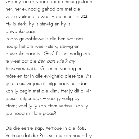
Glo my toe ek voor daardie muur gestaan 
het, het ek nodig gehad om met die 
volste vertroue te weet – die muur is 
vas
. 
Hy is sterk; hy is stewig en hy is 
onwankelbaar.
In ons geloofslewe is die Een wat ons 
nodig het om weet - sterk, stewig en 
onwankelbaar is - 
God
. Ek het nodig om 
te weet dat die 
Een aan wie’k my 
toevertrou het
 is: Gister en vandag en 
môre en tot in alle ewigheid dieselfde. As 
jy dit eers vir jouself uitgemaak het, dan 
kan jy begin met die klim. Het jy dit al vir 
jouself uitgemaak – voel jy veilig by 
Hom; voel jy jy kan Hom vertrou; kan jy 
jou hoop in Hom plaas?
Dis die eerste stap. Vertroue in die Rots.  
Vertroue dat die Rots sal my kan hou – Hy 