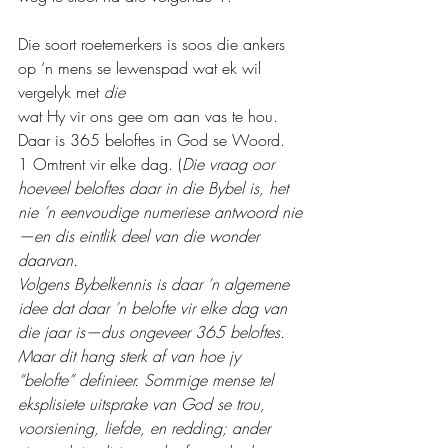
Die soort roetemerkers is soos die ankers 
op ‘n mens se lewenspad wat ek wil 
vergelyk met 
die 
wat Hy vir ons gee om aan vas te hou. 
Daar is 365 beloftes in God se Woord. 
1 Omtrent vir elke dag. (
Die vraag oor 
hoeveel beloftes daar in die Bybel is, het 
nie ’n eenvoudige numeriese antwoord nie
—en dis eintlik deel van die wonder 
daarvan.
Volgens Bybelkennis is daar ’n algemene 
idee dat daar ’n belofte vir elke dag van 
die jaar is—dus ongeveer 365 beloftes. 
Maar dit hang sterk af van hoe jy 
“belofte” definieer. Sommige mense tel 
eksplisiete uitsprake van God se trou, 
voorsiening, liefde, en redding; ander 