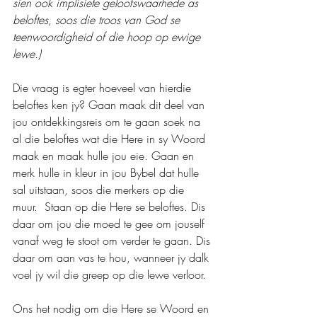
sien ook implisiete geloofswaarhede as 
beloftes, soos die troos van God se 
teenwoordigheid of die hoop op ewige 
lewe.)
Die vraag is egter hoeveel van hierdie 
beloftes ken jy? Gaan maak dit deel van 
jou ontdekkingsreis om te gaan soek na 
al die beloftes wat die Here in sy Woord 
maak en maak hulle jou eie. Gaan en 
merk hulle in kleur in jou Bybel dat hulle 
sal uitstaan, soos die merkers op die 
muur.  Staan op die Here se beloftes. Dis 
daar om jou die moed te gee om jouself 
vanaf weg te stoot om verder te gaan. Dis 
daar om aan vas te hou, wanneer jy dalk 
voel jy wil die greep op die lewe verloor.
Ons het nodig om die Here se Woord en 