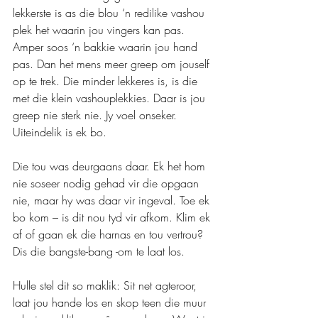
lekkerste is as die blou ‘n redilike vashou 
plek het waarin jou vingers kan pas. 
Amper soos ‘n bakkie waarin jou hand 
pas. Dan het mens meer greep om jouself 
op te trek. Die minder lekkeres is, is die 
met die klein vashouplekkies. Daar is jou 
greep nie sterk nie. Jy voel onseker. 
Uiteindelik is ek bo.
Die tou was deurgaans daar. Ek het hom 
nie soseer nodig gehad vir die opgaan 
nie, maar hy was daar vir ingeval. Toe ek 
bo kom – is dit nou tyd vir afkom. Klim ek 
af of gaan ek die harnas en tou vertrou? 
Dis die bangste-bang -om te laat los.
Hulle stel dit so maklik: Sit net agteroor, 
laat jou hande los en skop teen die muur 