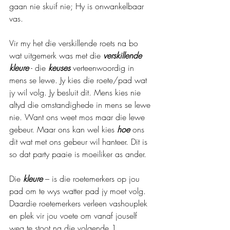
gaan nie skuif nie; Hy is onwankelbaar 
vas.
Vir my het die verskillende roets na bo 
wat uitgemerk was met die 
verskillende 
kleure
 - die 
keuses 
verteenwoordig in 
mens se lewe. Jy kies die roete/pad wat 
jy wil volg. Jy besluit dit. Mens kies nie 
altyd die omstandighede in mens se lewe 
nie. Want ons weet mos maar die lewe 
gebeur. Maar ons kan wel kies 
hoe
 ons 
dit wat met ons gebeur wil hanteer. Dit is 
so dat party paaie is moeiliker as ander.
Die 
kleure
 – is die roetemerkers op jou 
pad om te wys watter pad jy moet volg. 
Daardie roetemerkers verleen vashouplek 
en plek vir jou voete om vanaf jouself 
weg te stoot na die volgende 1.