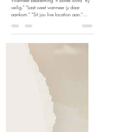
Hoekom dryf jong
volwassenes weg van
die kerk?
Wanneer beskerming ’n borrel word “Ry
veilig.” “Laat weet wanneer jy daar
aankom.” “Sit jou live location aan.”
“Moenie jou drankie alleen los nie.” “Bel
wanneer jy uitgaan. Bel wanneer jy
terugkom. Bel sommer net, want ek raak
nou bekommerd.” Ouers sê hierdie dinge
omdat hulle lief is vir hulle kinders. Ons
weet die wêreld kan gevaarlik wees en
ons wil beskerm wat vir ons kosbaar is.
Maar soms skuif hierdie
beskermingsdrang ongemerk oor na