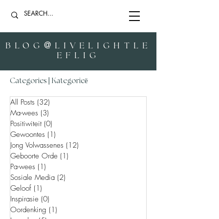
@
BLOG
LIVELIGHTLE
EFLIG
|
Categories
Kategorieë
All Posts
(32)
32 posts
Ma-wees
(3)
3 posts
Positiwiteit
(0)
0 posts
Gewoontes
(1)
1 post
Jong Volwassenes
(12)
12 posts
Geboorte Orde
(1)
1 post
Pa-wees
(1)
1 post
Sosiale Media
(2)
2 posts
Geloof
(1)
1 post
Inspirasie
(0)
0 posts
Oordenking
(1)
1 post