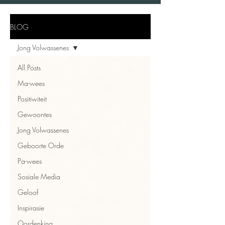
BLOG
Jong Volwassenes
All Posts
Ma-wees
Positiwiteit
Gewoontes
Jong Volwassenes
Geboorte Orde
Pa-wees
Sosiale Media
Geloof
Inspirasie
Oordenking