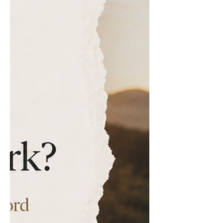
moet help nie. Hulle hoor dalk
boodskappe soos: Wees ’n goeie mens.
God wil hê jy moet gelukkig wees. Bid
wanneer jy probleme het. Gaan ker