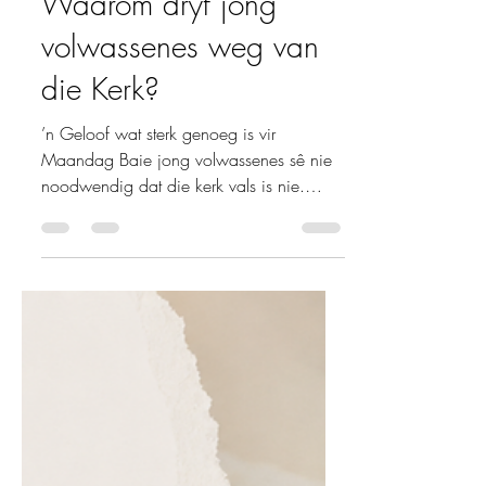
Janine Bevolo-Manders
Jul 30
4 min read
Waarom dryf jong
volwassenes weg van
die Kerk?
’n Geloof wat sterk genoeg is vir
Maandag Baie jong volwassenes sê nie
noodwendig dat die kerk vals is nie.
Hulle sê eerder dat die kerk soms vlak
voel. Die boodskappe is positief. Die
musiek is mooi. Die mense is vriendelik.
Maar wanneer die werklike lewe swaar
word, weet hulle nie altyd hoe dit wat
hulle Sondag gehoor het, hulle Maandag