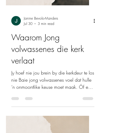
Janine Bevolo-Manders
Jul 30
3 min read
Waarom Jong
volwassenes die kerk
verlaat
Jy hoef nie jou brein by die kerkdeur te los
nie Baie jong volwassenes voel dat hulle
’n onmoontlike keuse moet maak. Óf ek
hou my geloof, óf ek hou my brein. Óf ek
dra ’n Bybel, óf ek dra ’n wit
laboratoriumjas. Óf ek glo in God, óf ek