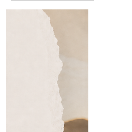
oogkontak en sê op die regte plekke:
“Mmm…” en “Ek verstaan.” Ons sit selfs
ons selfoon onderstebo op die tafel om te
wys dat ons aandag gee. Maar terwyl
die ander persoon nog praat, gebeur
daar dikwels iets anders in ons gedagtes.
Ons begin reeds oplossings formuleer.
Ons dink aan raad wat ons kan gee, ’n
soortgelyke erv