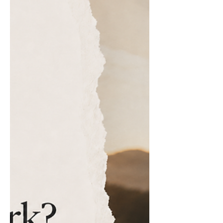
neem wetenskap ernstig op. Maar dit is ’n
valse keuse. Jy hoef nie jou brein by die
kerkdeur af te gee om ’n gelowige te
wees nie. ’n Wêreld van navorsing en
tegnologie Jong volwassenes leef en werk
in ’n wêreld van medisyne, tegnologie,
data,