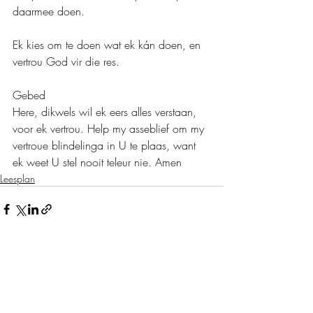
daarmee doen.
Ek kies om te doen wat ek kán doen, en 
vertrou God vir die res.
Gebed
Here, dikwels wil ek eers alles verstaan, 
voor ek vertrou. Help my asseblief om my 
vertroue blindelinga in U te plaas, want 
ek weet U stel nooit teleur nie. Amen
Leesplan
Recent Posts
See All