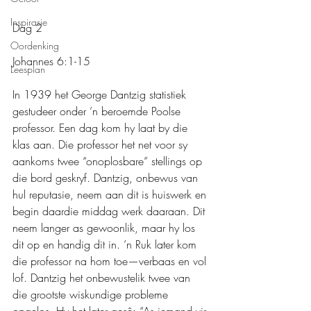
Inspirasie
Dag 2
Oordenking
Johannes 6:1-15
Leesplan
In 1939 het George Dantzig statistiek 
gestudeer onder ’n beroemde Poolse 
professor. Een dag kom hy laat by die 
klas aan. Die professor het net voor sy 
aankoms twee “onoplosbare” stellings op 
die bord geskryf. Dantzig, onbewus van 
hul reputasie, neem aan dit is huiswerk en 
begin daardie middag werk daaraan. Dit 
neem langer as gewoonlik, maar hy los 
dit op en handig dit in. ’n Ruk later kom 
die professor na hom toe—verbaas en vol 
lof. Dantzig het onbewustelik twee van 
die grootste wiskundige probleme 
opgelos. Hy het later gesê: “As iemand vir 