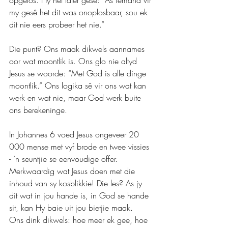
my gesê het dit was onoplosbaar, sou ek 
dit nie eers probeer het nie.”
Die punt? Ons maak dikwels aannames 
oor wat moontlik is. Ons glo nie altyd 
Jesus se woorde: “Met God is alle dinge 
moontlik.” Ons logika sê vir ons wat kan 
werk en wat nie, maar God werk buite 
ons berekeninge.
In Johannes 6 voed Jesus ongeveer 20 
000 mense met vyf brode en twee vissies 
- ’n seuntjie se eenvoudige offer. 
Merkwaardig wat Jesus doen met die 
inhoud van sy kosblikkie! Die les? As jy 
dit wat in jou hande is, in God se hande 
sit, kan Hy baie uit jou bietjie maak.
Ons dink dikwels: hoe meer ek gee, hoe 