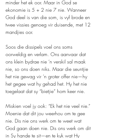
minder het ek oor. Maar in God se 
ekonomie is 5 + 2 nie 7 nie. Wanneer 
God deel is van die som, is vyf brode en 
twee vissies genoeg vir duisende, met 12 
mandjies oor.
Soos die dissipels voel ons soms 
oorweldig en verlam. Ons aanvaar dat 
ons klein bydrae nie ’n verskil sal maak 
nie, so ons doen niks. Maar die seuntjie 
het nie gewag vir ’n groter offer nie—hy 
het gegee wat hy gehad het. Hy het nie 
toegelaat dat sy “bietjie” hom keer nie.
Miskien voel jy ook: “Ek het nie veel nie.” 
Moenie dat dit jou weerhou om te gee 
nie. Dis nie ons werk om te weet wat 
God gaan doen nie. Dis ons werk om dit 
in Sy hande te sit—en te kyk wat Hy 