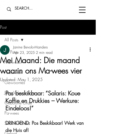
Post
All Posts
Janine Bevolo-Manders
All Posts
Apr 23, 2025
2 min read
Mei Maand: Die maand
Ma-wees
waarin ons Ma-wees vier
Positiwiteit
Updated:
May 1, 2025
Gewoontes
Pos beskikbaar: “Salaris: Koue 
Jong Volwassenes
Koffie en Drukkies – Werkure: 
Geboorte Orde
Eindeloos!”
Pa-wees
DRINGEND: Pos Beskikbaar! Werk van 
Sosiale Media
die Huis af!
Geloof