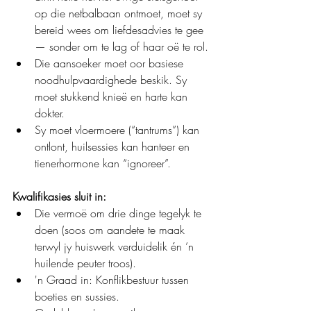
op die netbalbaan ontmoet, moet sy 
bereid wees om liefdesadvies te gee 
— sonder om te lag of haar oë te rol.
Die aansoeker moet oor basiese 
noodhulpvaardighede beskik. Sy 
moet stukkend knieë en harte kan 
dokter.
Sy moet vloermoere (“tantrums”) kan 
ontlont, huilsessies kan hanteer en 
tienerhormone kan “ignoreer”. 
Kwalifikasies sluit in:
Die vermoë om drie dinge tegelyk te 
doen (soos om aandete te maak 
terwyl jy huiswerk verduidelik én ’n 
huilende peuter troos).
'n Graad in: Konflikbestuur tussen 
boeties en sussies.