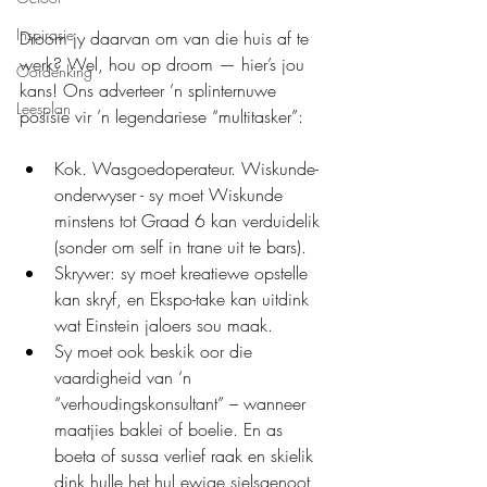
Inspirasie
Droom jy daarvan om van die huis af te 
werk? Wel, hou op droom — hier’s jou 
Oordenking
kans! Ons adverteer ’n splinternuwe 
Leesplan
posisie vir ’n legendariese “multitasker”:
Kok. Wasgoedoperateur. Wiskunde-
onderwyser - sy moet Wiskunde 
minstens tot Graad 6 kan verduidelik 
(sonder om self in trane uit te bars).
Skrywer: sy moet kreatiewe opstelle 
kan skryf, en Ekspo-take kan uitdink 
wat Einstein jaloers sou maak.
Sy moet ook beskik oor die 
vaardigheid van ‘n 
“verhoudingskonsultant” – wanneer 
maatjies baklei of boelie. En as 
boeta of sussa verlief raak en skielik 
dink hulle het hul ewige sielsgenoot 