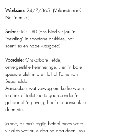
Werksure:
 24/7/365. (Vakansiedae? 
Net ’n mite.)
Salaris:
 R0 – R0 (ons bied vir jou 'n 
"betaling" in spontane drukkies, nat 
soentjies en hope wasgoed).
Voordele:
 Onskatbare liefde, 
onvergeetlike herinneringe... en ’n baie 
spesiale plek in die Hall of Fame van 
Superhelde.
Aansoekers wat verwag om koffie warm 
te drink of toilet toe te gaan sonder ’n 
gehoor of ‘n gevolg, hoef nie aansoek te 
doen nie.
Ja-nee, as ma’s regtig betaal moes word 
vir alles wat hulle dag na dag doen, sou 