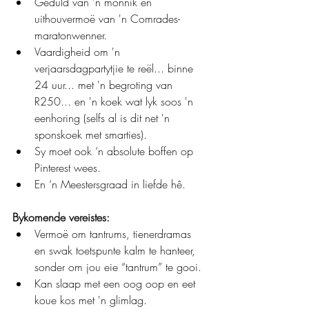
Geduld van 'n monnik en 
uithouvermoë van 'n Comrades-
maratonwenner.
Vaardigheid om 'n 
verjaarsdagpartytjie te reël... binne 
24 uur... met 'n begroting van 
R250... en 'n koek wat lyk soos 'n 
eenhoring (selfs al is dit net 'n 
sponskoek met smarties).
Sy moet ook ‘n absolute boffen op 
Pinterest wees.
En ‘n Meestersgraad in liefde hê.
Bykomende vereistes:
Vermoë om tantrums, tienerdramas 
en swak toetspunte kalm te hanteer, 
sonder om jou eie “tantrum” te gooi.
Kan slaap met een oog oop en eet 
koue kos met 'n glimlag.