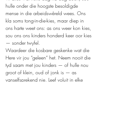
hulle onder die hoogste besoldigde 
mense in die arbeidswêreld wees. Ons 
kla soms tong-in-die-kies, maar diep in 
ons harte weet ons: as ons weer kon kies, 
sou ons ons kinders honderd keer oor kies 
— sonder twyfel.
Waardeer die kosbare geskenke wat die 
Here vir jou “geleen” het. Neem nooit die 
tyd saam met jou kinders — of hulle nou 
groot of klein, oud of jonk is — as 
vanselfsprekend nie. Leef voluit in elke 
oomblik, en koop die tyd uit, want 
hierdie dae is kort en kosbaar.
Ma-wees